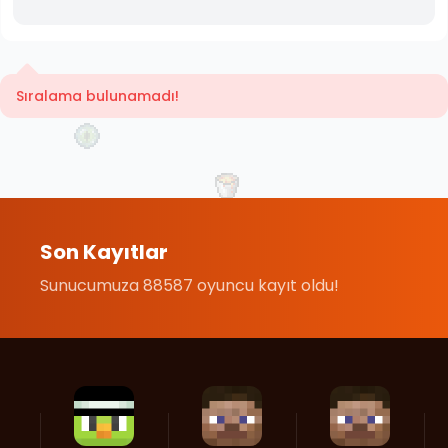
Sıralama bulunamadı!
Son Kayıtlar
Sunucumuza 88587 oyuncu kayıt oldu!