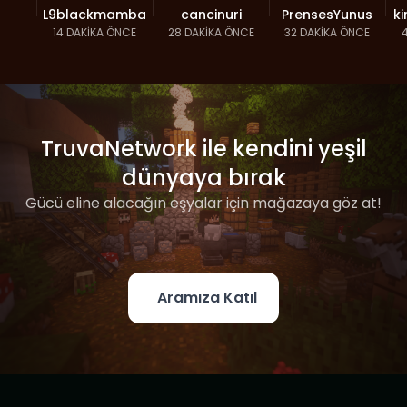
L9blackmamba
cancinuri
PrensesYunus
k
14 DAKIKA ÖNCE
28 DAKIKA ÖNCE
32 DAKIKA ÖNCE
TruvaNetwork ile kendini yeşil
dünyaya bırak
Gücü eline alacağın eşyalar için mağazaya göz at!
Aramıza Katıl