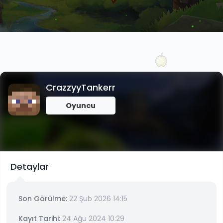
CrazzyyTankerr
Oyuncu
Detaylar
Son Görülme:
22 Şub 2026 14:15
Kayıt Tarihi:
24 Ağu 2024 10:29