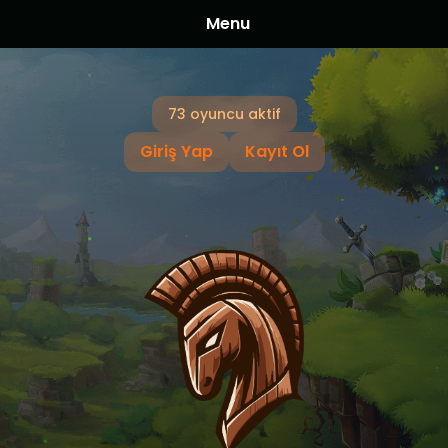
Menu
73 oyuncu aktif
Giriş Yap
Kayıt Ol