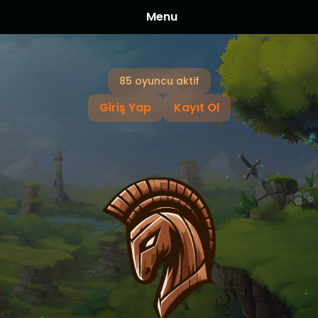
Menu
85 oyuncu aktif
Giriş Yap
Kayıt Ol