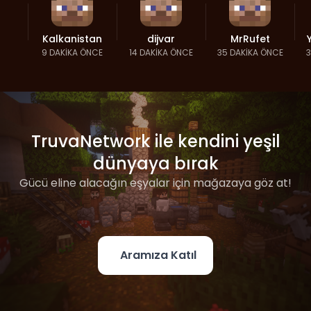
Kalkanistan
dijvar
MrRufet
9 DAKIKA ÖNCE
14 DAKIKA ÖNCE
35 DAKIKA ÖNCE
3
TruvaNetwork ile kendini yeşil
dünyaya bırak
Gücü eline alacağın eşyalar için mağazaya göz at!
Aramıza Katıl