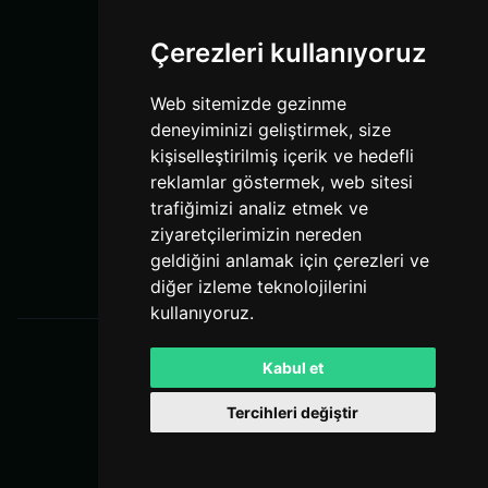
X
Çerezleri kullanıyoruz
YouTube
TikTok
Web sitemizde gezinme
Discord
deneyiminizi geliştirmek, size
kişiselleştirilmiş içerik ve hedefli
Bağlantılar
reklamlar göstermek, web sitesi
Kurallar
trafiğimizi analiz etmek ve
ziyaretçilerimizin nereden
Hizmet Şartları
geldiğini anlamak için çerezleri ve
Gizlilik Politikası
diğer izleme teknolojilerini
kullanıyoruz.
TL
Kabul et
Tercihleri değiştir
Powered by
LeaderOS