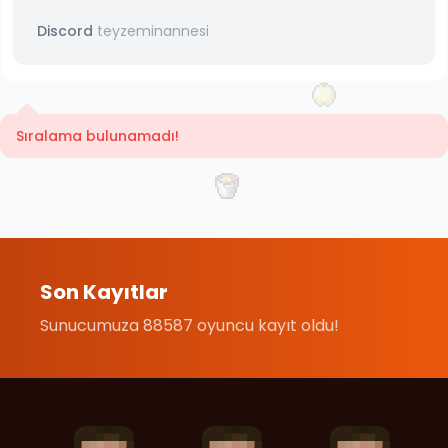
Discord
teyzeminannesi
Sıralama bulunamadı!
Son Kayıtlar
Sunucumuza 88587 oyuncu kayıt oldu!