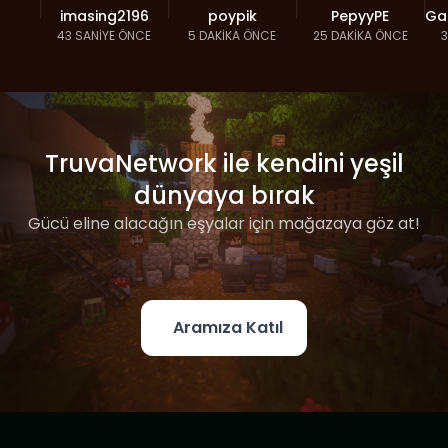
imasing2196
poypik
PepyyPE
Ga
43 SANIYE ÖNCE
5 DAKIKA ÖNCE
25 DAKIKA ÖNCE
3
TruvaNetwork ile kendini yeşil
dünyaya bırak
Gücü eline alacağın eşyalar için mağazaya göz at!
Aramıza Katıl