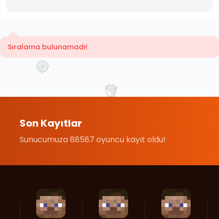
Sıralama bulunamadı!
Son Kayıtlar
Sunucumuza 88587 oyuncu kayıt oldu!