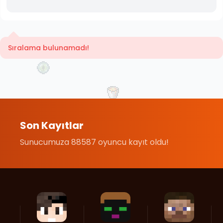
Sıralama bulunamadı!
Son Kayıtlar
Sunucumuza 88587 oyuncu kayıt oldu!