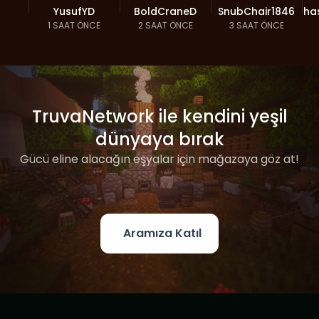
YusufYD
BoldCraneD
SnubChair1846
ha
1 SAAT ÖNCE
2 SAAT ÖNCE
3 SAAT ÖNCE
TruvaNetwork ile kendini yeşil
dünyaya bırak
Gücü eline alacağın eşyalar için mağazaya göz at!
Aramıza Katıl